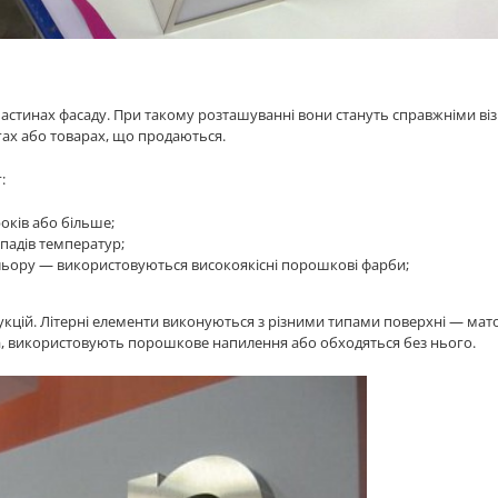
астинах фасаду. При такому розташуванні вони стануть справжніми віз
угах або товарах, що продаються.
:
років або більше;
епадів температур;
льору — використовуються високоякісні порошкові фарби;
цій. Літерні елементи виконуються з різними типами поверхні — мат
а, використовують порошкове напилення або обходяться без нього.