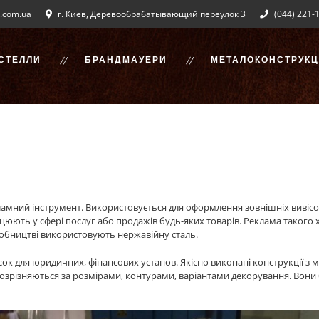
.com.ua
г. Киев, Деревообрабатывающий переулок 3
(044) 221-
СТЕЛЛИ
БРАНДМАУЕРИ
МЕТАЛОКОНСТРУКЦІ
мний інструмент. Використовується для оформлення зовнішніх вивісок д
ацюють у сфері послуг або продажів будь-яких товарів. Реклама такого 
робництві використовують нержавійну сталь.
ок для юридичних, фінансових установ. Якісно виконані конструкції з 
розрізняються за розмірами, контурами, варіантами декорування. Вони 