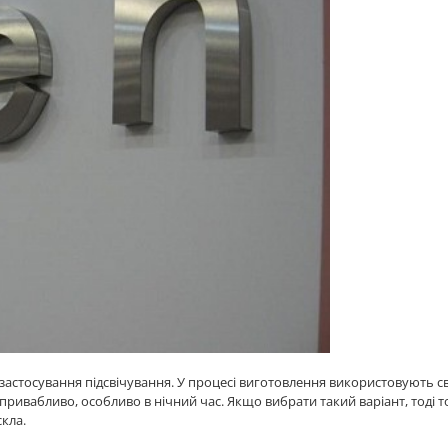
астосування підсвічування. У процесі виготовлення використовують св
ивабливо, особливо в нічний час. Якщо вибрати такий варіант, тоді то
кла.