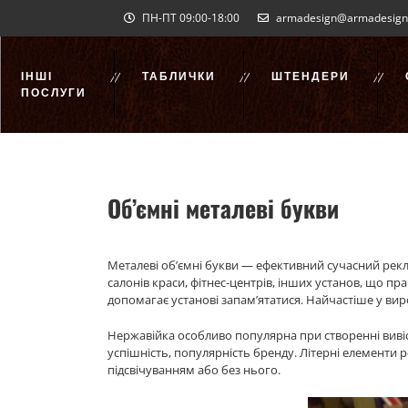
Skip
ПН-ПТ 09:00-18:00
armadesign@armadesign
to
content
ІНШІ
ТАБЛИЧКИ
ШТЕНДЕРИ
ПОСЛУГИ
Об’ємні металеві букви
Металеві об’ємні букви — ефективний сучасний рекла
салонів краси, фітнес-центрів, інших установ, що пр
допомагає установі запам’ятатися. Найчастіше у ви
Нержавійка особливо популярна при створенні вивіс
успішність, популярність бренду. Літерні елементи 
підсвічуванням або без нього.