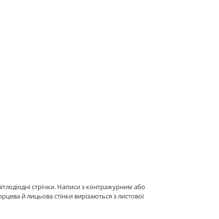
ітлодіодні стрічки. Написи з контражурним або
рцева й лицьова стінки вирізаються з листової