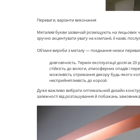
Переваги, варіанти виконання
Металеві букви зазвичай розміщують на лицьових ч
зручно акцентувати увагу на компанії, її назві, посл
Об’ємні вироби з металу — поєднання низки переваг
довговічність. Термін експлуатації досягає 20 
стійкість до вологи, атмосферних опадів і пер
можливість отримання декору будь-якого ко
несприйнятливість до корозії.
Дуже важливо вибрати оптимальний дизайн конструк
залежності від розташування й побажань замовник