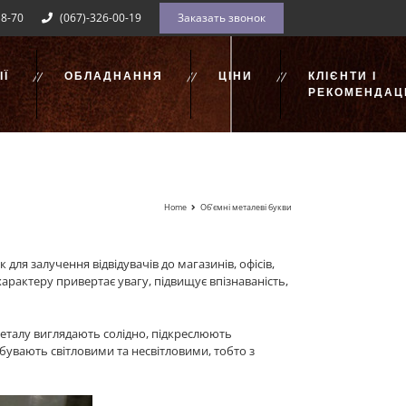
18-70
(067)-326-00-19
Заказать звонок
Ї
ОБЛАДНАННЯ
ЦІНИ
КЛІЄНТИ І
РЕКОМЕНДАЦІ
Home
Об’ємні металеві букви
ля залучення відвідувачів до магазинів, офісів,
характеру привертає увагу, підвищує впізнаваність,
металу виглядають солідно, підкреслюють
бувають світловими та несвітловими, тобто з