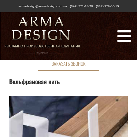
Skip
armadesign@armadesign.com.ua
(044) 221-18-70
(067)-326-00-19
to
content
ЗАКАЗАТЬ ЗВОНОК
Вольфрамовая нить